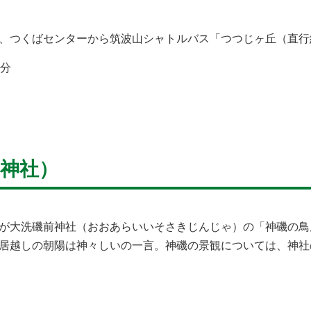
、つくばセンターから筑波山シャトルバス「つつじヶ丘（直行
0分
神社）
が大洗磯前神社（おおあらいいそさきじんじゃ）の「神磯の鳥
居越しの朝陽は神々しいの一言。神磯の景観については、神社