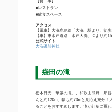
【食 事】
■レストラン：
■飲食スペース：
アクセス
【電車】大洗鹿島線「大洗」駅より、徒歩約3
【車】東水戸道路「水戸大洗」ICより約1
公式サイト
大洗磯前神社
袋田の滝
栃木日光「華厳の滝」、和歌山熊野「那智
んと約120m、幅も約73mと見応え充
ることをおすすめします。滝が紅葉に覆わ