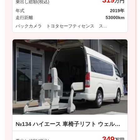
万円
乗出し総額(税込)
年式
2019年
走行距離
53000km
バックカメラ トヨタセーフティセンス ス...
№134 ハイエース 車椅子リフト ウェルキャブ 車いす仕様車 Ｂタイプ トヨタ
349