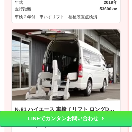
年式
2019年
走行距離
53600km
車検２年付 車いすリフト 福祉装置点検済...
№81 ハイエース 車椅子リフト ロングDX ウェルキャブ 車いす移動車 ＡＳタイプ トヨタ
LINEでカンタンお問い合わせ
415
万円
乗出し総額(税込)