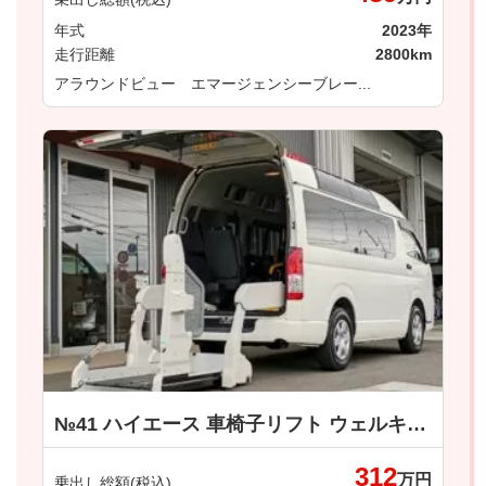
年式
2023年
走行距離
2800km
アラウンドビュー エマージェンシーブレー...
№41 ハイエース 車椅子リフト ウェルキャブ車 車いす仕様車 Ｂタイプ トヨタ
312
万円
乗出し総額(税込)