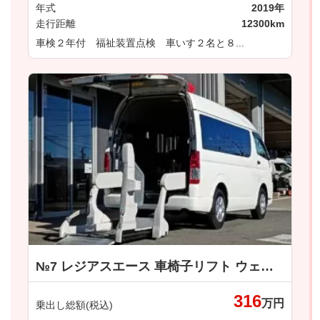
年式
2019年
走行距離
12300km
車検２年付 福祉装置点検 車いす２名と８...
№7 レジアスエース 車椅子リフト ウェルキャブ 車いす仕様車 Bタイプ トヨタ
316
万円
乗出し総額(税込)