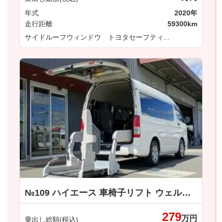
年式
2020年
走行距離
59300km
サイドルーフウィンドウ トヨタセーフティ...
№109 ハイエース 車椅子リフト ウェルキャブ 車いす仕様車 Ｂタイプ トヨタ
279
万円
乗出し総額(税込)