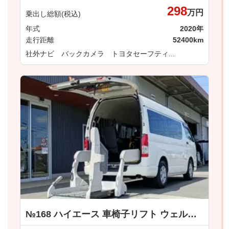
298
万円
乗出し総額(税込)
年式
2020年
走行距離
52400km
社外ナビ バックカメラ トヨタセーフティ...
№168 ハイエース 車椅子リフト ウェルキャブ 車いす仕様車Ｂタイプ トヨタ