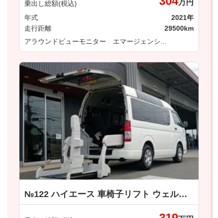
304
万円
乗出し総額(税込)
年式
2021年
走行距離
29500km
アラウンドビューモニター エマージェンシ...
№122 ハイエース 車椅子リフト ウェルキャブ 車いす仕様車 Ｂタイプ トヨタ
319