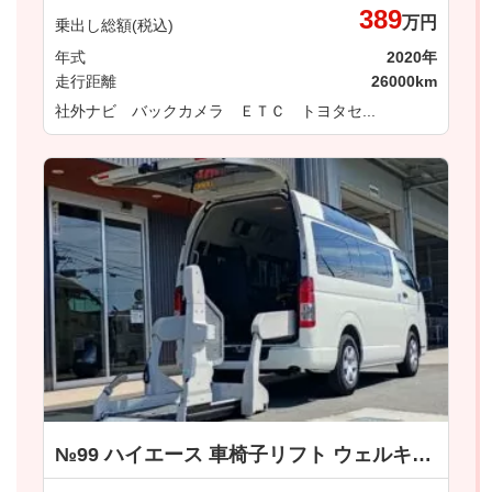
389
万円
乗出し総額(税込)
年式
2020年
走行距離
26000km
社外ナビ バックカメラ ＥＴＣ トヨタセ...
№99 ハイエース 車椅子リフト ウェルキャブ 車いす仕様車 Ｂタイプ トヨタ