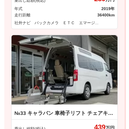
乗出し総額(税込)
年式
2019年
走行距離
36400km
社外ナビ バックカメラ ＥＴＣ エマージ...
№33 キャラバン 車椅子リフト チェアキャブ 車いす1名＋1名仕様 日産
439
万円
乗出し総額(税込)