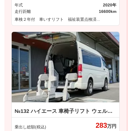
年式
2020年
走行距離
16600km
車検２年付 車いすリフト 福祉装置点検済...
№132 ハイエース 車椅子リフト ウェルキャブ車 車いす仕様車 Ｂタイプ トヨタ
283
万円
乗出し総額(税込)