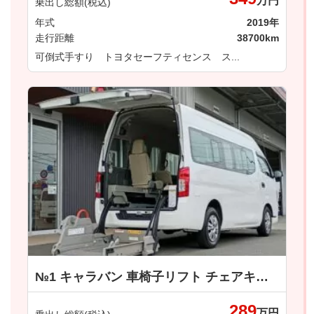
万円
乗出し総額(税込)
年式
2019年
走行距離
38700km
可倒式手すり トヨタセーフティセンス ス...
№1 キャラバン 車椅子リフト チェアキャブＭタイプ車いす２名仕様 日産
289
万円