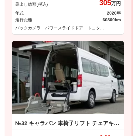
305
万円
乗出し総額(税込)
年式
2020年
走行距離
60300km
バックカメラ パワースライドドア トヨタ...
№32 キャラバン 車椅子リフト チェアキャブ車いす１＋１名仕様 日産