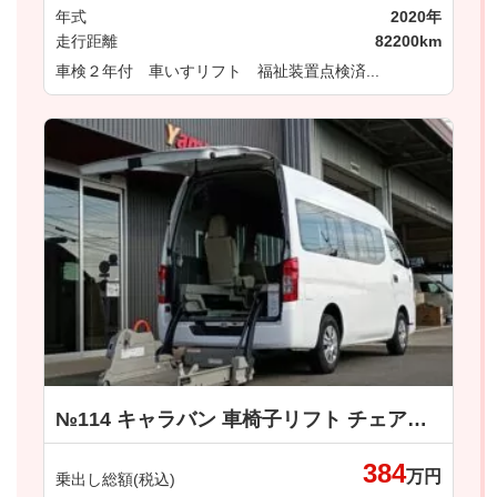
年式
2020年
走行距離
82200km
車検２年付 車いすリフト 福祉装置点検済...
№114 キャラバン 車椅子リフト チェアキャブＭタイプ ４ＷＤディーゼルターボ車 日産
384
万円
乗出し総額(税込)