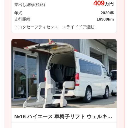
409
万円
乗出し総額(税込)
年式
2020年
走行距離
16900km
トヨタセーフティセンス スライドドア連動...
№16 ハイエース 車椅子リフト ウェルキャブ 車いす仕様車 Ｂタイプ トヨタ