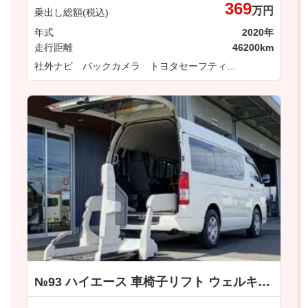
369
万円
乗出し総額(税込)
年式
2020年
走行距離
46200km
社外ナビ バックカメラ トヨタセーフティ...
№93 ハイエース 車椅子リフト ウェルキャブ 車いす仕様車Ｂタイプ トヨタ