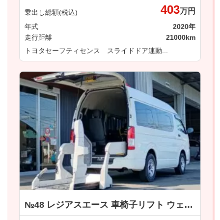
403
万円
乗出し総額(税込)
年式
2020年
走行距離
21000km
トヨタセーフティセンス スライドドア連動...
№48 レジアスエース 車椅子リフト ウェルキャブ車 車いす仕様車 Ｂタイプ トヨタ