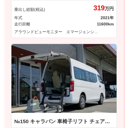
319
万円
乗出し総額(税込)
年式
2021年
走行距離
11600km
アラウンドビューモニター エマージェンシ...
№150 キャラバン 車椅子リフト チェアキャブ 車いす１＋１名仕様 日産