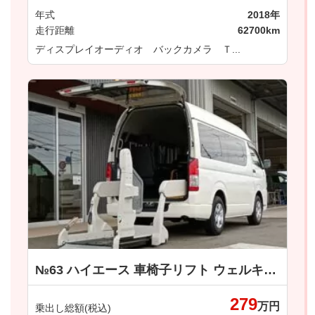
年式
2018年
走行距離
62700km
ディスプレイオーディオ バックカメラ Ｔ...
№63 ハイエース 車椅子リフト ウェルキャブ 車いす仕様車 Ｂタイプ トヨタ
279
万円
乗出し総額(税込)