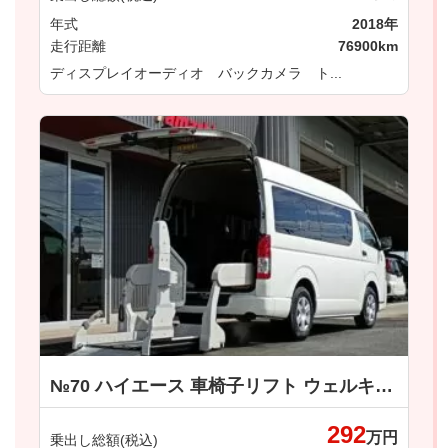
年式
2018年
走行距離
76900km
ディスプレイオーディオ バックカメラ ト...
№70 ハイエース 車椅子リフト ウェルキャブ 車いす仕様車 Ｂタイプ トヨタ
292
万円
乗出し総額(税込)