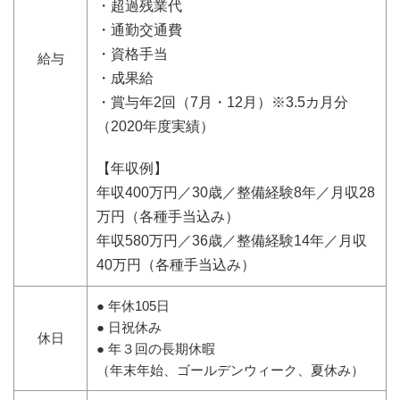
・超過残業代
・通勤交通費
・資格手当
給与
・成果給
・賞与年2回（7月・12月）※3.5カ月分
（2020年度実績）
【年収例】
年収400万円／30歳／整備経験8年／月収28
万円（各種手当込み）
年収580万円／36歳／整備経験14年／月収
40万円（各種手当込み）
● 年休105⽇
● ⽇祝休み
休⽇
● 年３回の⻑期休暇
（年末年始、ゴールデンウィーク、夏休み）