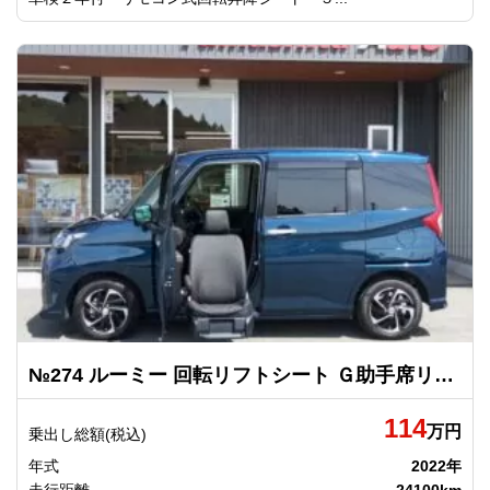
№274 ルーミー 回転リフトシート Ｇ助手席リフトアップシート車 Ａタイプ トヨタ
114
万円
乗出し総額(税込)
年式
2022年