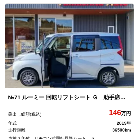
№71 ルーミー 回転リフトシート Ｇ 助手席リフトアップシート車 トヨタ
146
万円
乗出し総額(税込)
年式
2019年
走行距離
36500km
車検２年付 リモコン式回転昇降シート ５...