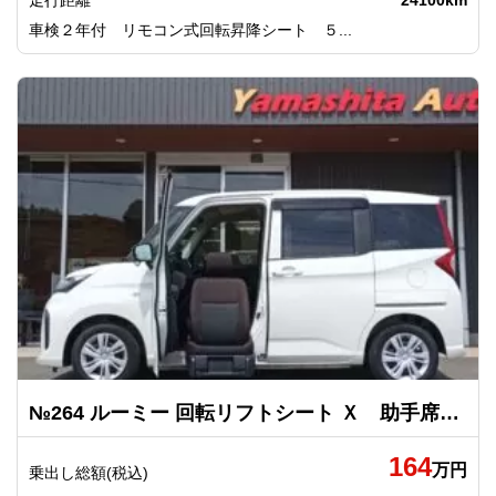
走行距離
24100km
車検２年付 リモコン式回転昇降シート ５...
№264 ルーミー 回転リフトシート Ｘ 助手席リフトアップシート車 Ａタイプ トヨタ
164
万円
乗出し総額(税込)