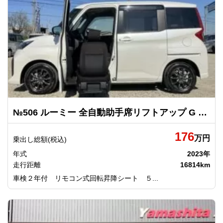
№506 ルーミー 全自動助手席リフトアップ G ウェルキャブ トヨタ
176
万円
乗出し総額(税込)
年式
2023年
走行距離
16814km
車検２年付 リモコン式回転昇降シート ５...