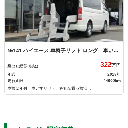
№141 ハイエース 車椅子リフト ロング 車いす仕様車 Ｃタイプ ルーフサイドウインドゥあり トヨタ
322
万円
乗出し総額(税込)
年式
2018年
走行距離
44600km
車検２年付 車いすリフト 福祉装置点検済...