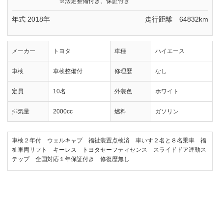
※法定整備付き、保証付き
年式 2018年
走行距離 64832km
メーカー
トヨタ
車種
ハイエース
車検
車検整備付
修理歴
なし
定員
10名
外装色
ホワイト
排気量
2000cc
燃料
ガソリン
車検２年付 ウェルキャブ 福祉装置点検済 車いす２名と８名乗車 福
祉車両リフト キーレス トヨタセーフティセンス スライドドア連動ス
テップ 全国対応１年保証付き 修復歴無し
№202 ハイエース 車椅子リフト ロングＤＸ 車いす仕様車 Ｂタイプ トヨタ
です。乗出し総額299万円(税込)。定員10名。
車椅子移動車の購入・改造のことなら、ウェルモビリティにご相談くださ
い。福祉車両取扱士や介護初任者研修修了者など資格を持ったスタッフが
サポート、静岡から全国に福祉車両をお届けいたします！！