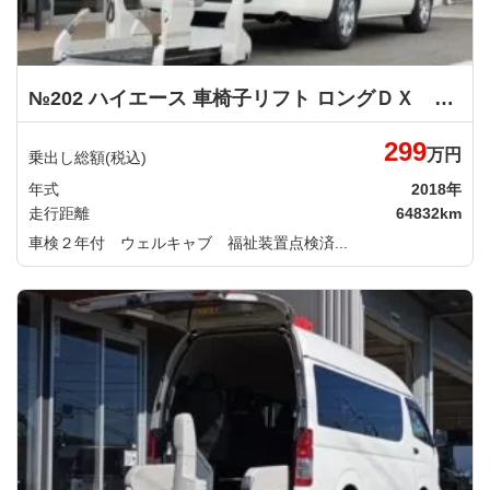
№202 ハイエース 車椅子リフト ロングＤＸ 車いす仕様車 Ｂタイプ トヨタ
299
万円
乗出し総額(税込)
年式
2018年
走行距離
64832km
車検２年付 ウェルキャブ 福祉装置点検済...