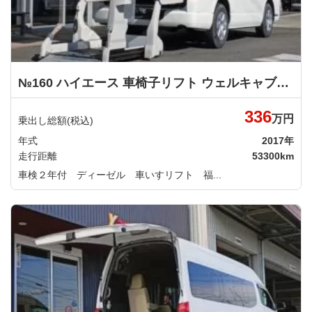
№160 ハイエース 車椅子リフト ウェルキャブ 車いす仕様車 Ｆタイプ トヨタ
336
万円
乗出し総額(税込)
年式
2017年
走行距離
53300km
車検２年付 ディーゼル 車いすリフト 福...