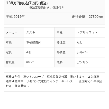
138
7
万円(税込)
万円(税込)
※法定整備付き、保証付き
年式 2019年
走行距離 27500km
メーカー
スズキ
車種
エブリィワゴン
車検
車検整備付
修理歴
なし
定員
4名
外装色
シルバー
排気量
660cc
燃料
ガソリン
車検２年付 車いすスロープ 福祉装置点検済 車いす１名＋２名乗車
通常４名乗車 リモコン式電動ウィンチ キーレス 全国対応１年保証
付き 修復歴無し
№505 相模原店 エブリィワゴン 車椅子スロープ 車いす移動車 分割式リヤ
シート付 スズキです。乗出し総額145万円(税込)。定員4名。
車椅子移動車の購入・改造のことなら、ウェルモビリティにご相談くださ