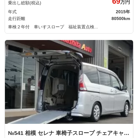
69
万円
乗出し総額(税込)
年式
2015年
走行距離
80500km
車検２年付 車いすスロープ 福祉装置点検...
№541 相模 セレナ 車椅子スロープ チェアキャブスロープタイプ 日産