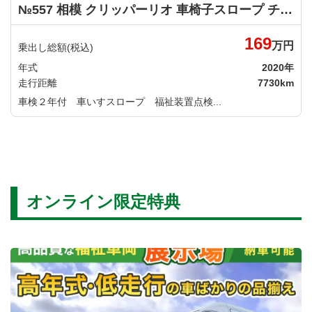
№557 相模 クリッパーリオ 車椅子スロープ チェアキャブスロープタイプ 日産
169
万円
乗出し総額(税込)
年式
2020年
走行距離
7730km
車検２年付 車いすスロープ 福祉装置点検...
オンライン限定特典