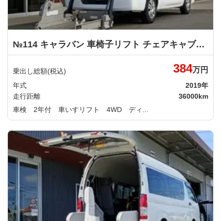
№114 キャラバン 車椅子リフト チェアキャブＭタイプ ４ＷＤディーゼルターボ車 日産
384
万円
乗出し総額(税込)
年式
2019年
走行距離
36000km
車検 2年付 車いすリフト 4WD ディ...