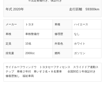
※法定整備付き、保証付き
年式 2020年
走行距離 59300km
メーカー
トヨタ
車種
ハイエース
車検
車検整備付
修理歴
なし
定員
10名
外装色
ホワイト
排気量
2000cc
燃料
ガソリン
サイドルーフウィンドウ トヨタセーフティセンス スライドドア連動ス
テップ 車検２年付 車いす２名＋８名乗車 全国対応１年保証付き
修復歴無し 福祉車両
№41 ハイエース 車椅子リフト ウェルキャブ車 車いす仕様車 Ｂタイプ ト
ヨタです。乗出し総額312万円(税込)。定員10名。
車椅子移動車の購入・改造のことなら、ウェルモビリティにご相談くださ
い。福祉車両取扱士や介護初任者研修修了者など資格を持ったスタッフが
サポート、静岡から全国に福祉車両をお届けいたします！！