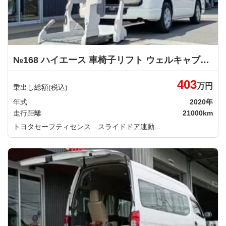
№168 ハイエース 車椅子リフト ウェルキャブ 車いす仕様車Ｂタイプ トヨタ
403
万円
乗出し総額(税込)
年式
2020年
走行距離
21000km
トヨタセーフティセンス スライドドア連動...