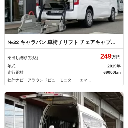
№32 キャラバン 車椅子リフト チェアキャブ車いす１＋１名仕様 日産
249
万円
乗出し総額(税込)
年式
2019年
走行距離
69000km
社外ナビ アラウンドビューモニター エマ...