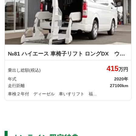
№81 ハイエース 車椅子リフト ロングDX ウェルキャブ 車いす移動車 ＡＳタイプ トヨタ
415
万円
乗出し総額(税込)
年式
2020年
走行距離
27100km
車検２年付 ディーゼル 車いすリフト 福...