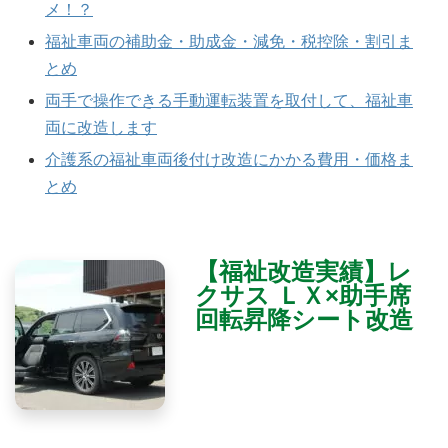
メ！？
福祉車両の補助金・助成金・減免・税控除・割引ま
とめ
両手で操作できる手動運転装置を取付して、福祉車
両に改造します
介護系の福祉車両後付け改造にかかる費用・価格ま
とめ
【福祉改造実績】レ
クサス ＬＸ×助手席
回転昇降シート改造