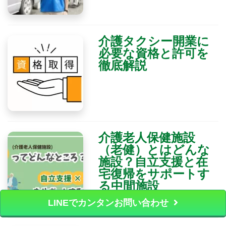
介護タクシー開業に
必要な資格と許可を
徹底解説
介護老人保健施設
（老健）とはどんな
施設？自立支援と在
宅復帰をサポートす
る中間施設
LINEでカンタンお問い合わせ