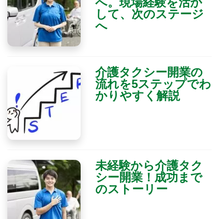
へ。現場経験を活か
して、次のステージ
へ
介護タクシー開業の
流れを5ステップでわ
かりやすく解説
未経験から介護タク
シー開業！成功まで
のストーリー