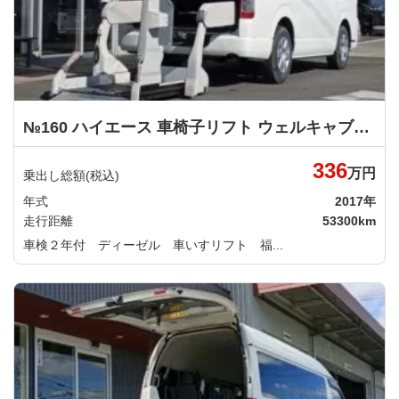
№160 ハイエース 車椅子リフト ウェルキャブ 車いす仕様車 Ｆタイプ トヨタ
336
万円
乗出し総額(税込)
年式
2017年
走行距離
53300km
車検２年付 ディーゼル 車いすリフト 福...