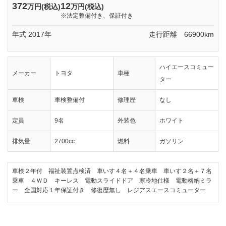
372
12
万円(税込)
万円(税込)
※法定整備付き、保証付き
年式 2017年
走行距離 66900km
ハイエースコミュー
メーカー
トヨタ
車種
ター
車検
車検整備付
修理歴
なし
定員
9名
外装色
ホワイト
排気量
2700cc
燃料
ガソリン
車検２年付 福祉装置点検済 車いす４名＋４名乗車 車いす２名＋７名
乗車 ４ＷＤ キーレス 電動スライドドア 寒冷地仕様 電動格納ミラ
ー 全国対応１年保証付き 修復歴無し レジアスエースコミューター
№74 ハイエースコミューター 車椅子リフト チェアキャブ 車いすリフト D
タイプ トヨタです。乗出し総額384万円(税込)。定員9名。