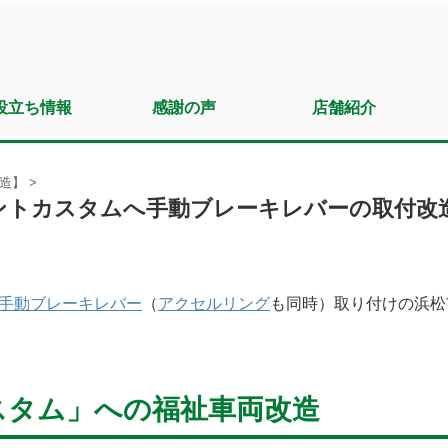
役立ち情報
感謝の声
店舗紹介
造】
>
ントカスタムへ手動ブレーキレバーの取付改
手動ブレーキレバー
（
アクセルリング
も同時）取り付けの浜松
スタム」への福祉車両改造