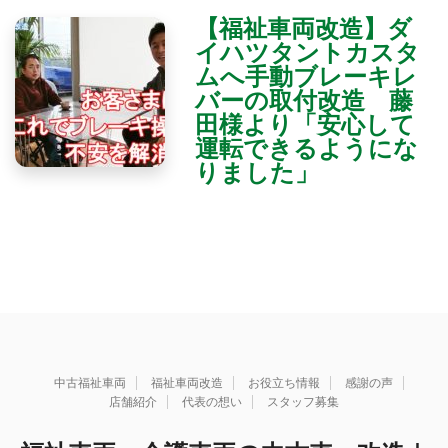
【福祉車両改造】ダ
イハツタントカスタ
ムへ手動ブレーキレ
バーの取付改造 藤
田様より「安心して
運転できるようにな
りました」
中古福祉車両
福祉車両改造
お役立ち情報
感謝の声
店舗紹介
代表の想い
スタッフ募集